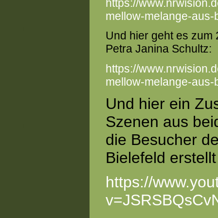
https://www.nrwision
mellow-melange-aus-
Und hier geht es zum 2
Petra Janina Schultz:
https://www.nrwision
mellow-melange-aus-b
Und hier ein Zu
Szenen aus beid
die Besucher de
Bielefeld erstell
https://www.yo
v=JSRSBQsCvN