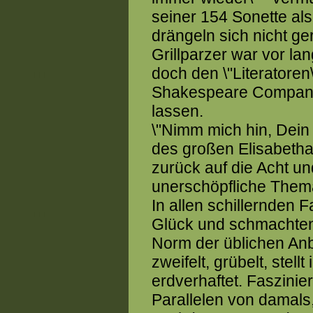
seiner 154 Sonette als
drängeln sich nicht ger
Grillparzer war vor la
doch den \"Literatoren
Shakespeare Company 
lassen.
\"Nimm mich hin, Dein 
des großen Elisabethan
zurück auf die Acht u
unerschöpfliche Them
In allen schillernden F
Glück und schmachtend
Norm der üblichen Anb
zweifelt, grübelt, stel
erdverhaftet. Faszinie
Parallelen von damals,