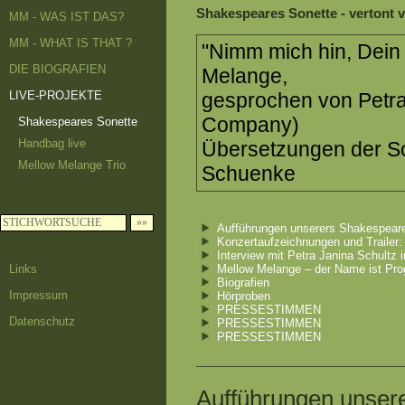
Shakespeares Sonette - vertont
MM - WAS IST DAS?
MM - WHAT IS THAT ?
"Nimm mich hin, Dein 
DIE BIOGRAFIEN
Melange,
LIVE-PROJEKTE
gesprochen von Petr
Company)
Shakespeares Sonette
Handbag live
Übersetzungen der So
Mellow Melange Trio
Schuenke
Aufführungen unserers Shakespear
Konzertaufzeichnungen und Trailer:
Interview mit Petra Janina Schultz i
Links
Mellow Melange – der Name ist Pr
Biografien
Impressum
Hörproben
PRESSESTIMMEN
Datenschutz
PRESSESTIMMEN
PRESSESTIMMEN
Aufführungen unser