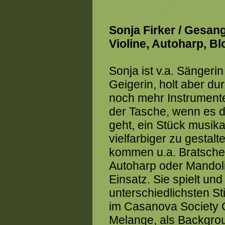
Sonja Firker / Gesang
Violine, Autoharp, Bl
Sonja ist v.a. Sängeri
Geigerin, holt aber du
noch mehr Instrument
der Tasche, wenn es 
geht, ein Stück musika
vielfarbiger zu gestal
kommen u.a. Bratsche,
Autoharp oder Mandol
Einsatz. Sie spielt un
unterschiedlichsten St
im Casanova Society 
Melange, als Backgrou