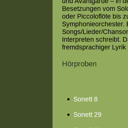
und Avantgarde – in d
Besetzungen vom Solo
oder Piccoloflöte bis 
Symphonieorchester. E
Songs/Lieder/Chansons
Interpreten schreibt.
fremdsprachiger Lyrik
Hörproben
Sonett 8
Sonett 29