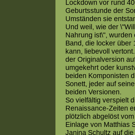
Lockdown vor rund 400
Geburtsstunde der Son
Umständen sie entsta
Und weil, wie der \"Wi
Nahrung ist\", wurden 
Band, die locker über
kann, liebevoll verton
der Originalversion 
umgekehrt oder kunstv
beiden Komponisten d
Sonett, jeder auf seine
beiden Versionen.
So vielfältig verspielt 
Renaissance-Zeiten er
plötzlich abgelöst vom
Einlage von Matthias S
Janina Schultz auf die